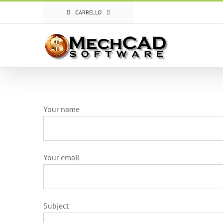
Salta
CARRELLO
al
contenuto
Your name
Your email
Subject