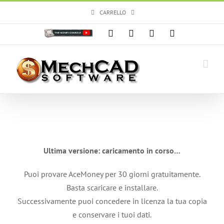
Salta
CARRELLO
al
contenuto
Personalizzato
Facebook
X
Instagram
YouTube
Ultima versione:
caricamento in corso…
Puoi provare AceMoney per 30 giorni gratuitamente.
Basta scaricare e installare.
Successivamente puoi concedere in licenza la tua copia
e conservare i tuoi dati.