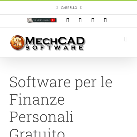
Salta
CARRELLO
al
contenuto
Personalizzato
Facebook
X
Instagram
YouTube
Software per le
Finanze
Personali
Gratuito