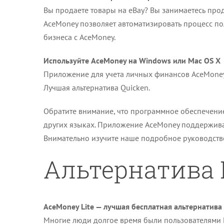
Вы продаете товары на eBay? Вы занимаетесь пр
AceMoney позволяет автоматизировать процесс пол
бизнеса с AceMoney.
Используйте AceMoney на Windows или Mac OS X
Приложение для учета личных финансов AceMoney п
Лучшая альтернатива Quicken.
Обратите внимание, что программное обеспечение 
других языках. Приложение AceMoney поддерживае
Внимательно изучите наше подробное руководство
Альтернатива M
AceMoney Lite — лучшая бесплатная альтернатива
Многие люди долгое время были пользователями M