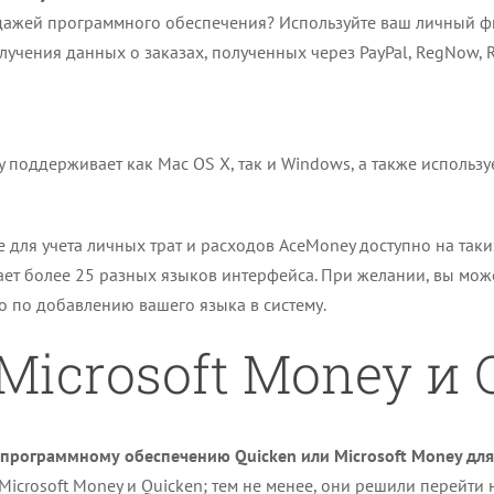
одажей программного обеспечения? Используйте ваш личный ф
учения данных о заказах, полученных через PayPal, RegNow, R
оддерживает как Mac OS X, так и Windows, а также использует
для учета личных трат и расходов AceMoney доступно на таких
т более 25 разных языков интерфейса. При желании, вы може
 по добавлению вашего языка в систему.
icrosoft Money и 
 программному обеспечению Quicken или Microsoft Money для
icrosoft Money и Quicken; тем не менее, они решили перейти 