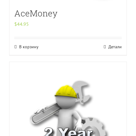
AceMoney
$
44.95
В корзину
Детали