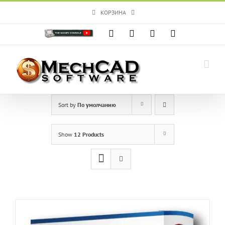
Skip
КОРЗИНА
to
content
Custom
Facebook
X
Instagram
YouTube
Sort by
По умолчанию
Show
12 Products