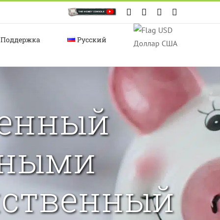
Custom
Facebook
X
Instagram
YouTube
Поддержка
Русский
Доллар США
ненный
чными
нственный