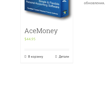
обновления.
AceMoney
$
44.95
В корзину
Детали