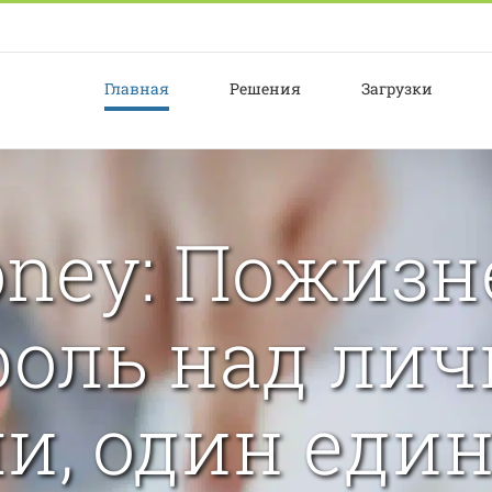
Главная
Решения
Загрузки
ney: Пожиз
роль над ли
и, один еди