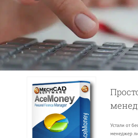
Прост
менед
Устали от б
менеджер ли