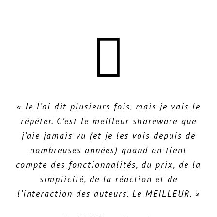
« Je l’ai dit plusieurs fois, mais je vais le
« Utilisateur de Microsoft Money depuis
« Je vous félicite pour cet organisateur
longtemps, j’en ai finalement eu marre de
financier super, intuitif et SIMPLE. Il tue
répéter. C’est le meilleur shareware que
toutes les publicités et autres conneries à
les autres avec sa facilité d’utilisation.
j’aie jamais vu (et je les vois depuis de
J’espère qu’il ne sera jamais trop lourd
nombreuses années) quand on tient
l’intérieur de MS Money. J’ai trouvé
compte des fonctionnalités, du prix, de la
TOUTES les fonctionnalités dont j’avais
avec plus de gadgets. »
besoin pour faire le suivi de tous mes
simplicité, de la réaction et de
David Walton, Australia
l’interaction des auteurs. Le MEILLEUR. »
comptes à l’intérieur de ce forfait
financier. C’est petit, rapide, l’auteur est