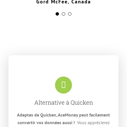
Gord McFee, Canada
très réceptif aux demandes, et il fait à
peu près tout cela pour un utilisateur
domestique standard. »
Shane R. Monroe, USA
Alternative à Quicken
Adeptes de Quicken, AceMoney peut facilement
convertir vos données aussi !
Vous apprécierez