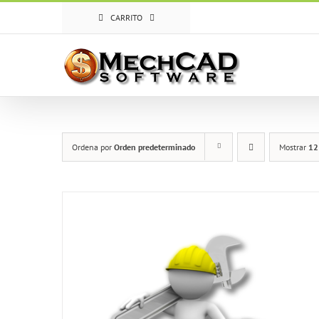
Skip
CARRITO
to
content
Ordena por
Orden predeterminado
Mostrar
12